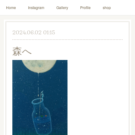
Home
Instagram
Gallery
Profile
shop
2024.06.02 01:15
森へ