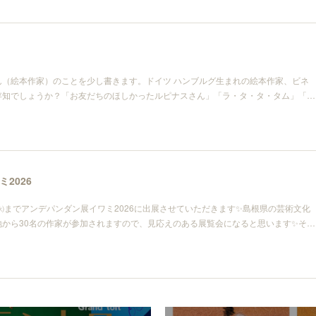
ん（絵本作家）のことを少し書きます。ドイツ ハンブルグ生まれの絵本作家、ビネ
存知でしょうか？「お友だちのほしかったルピナスさん」「ラ・タ・タ・タム」「…
2026
9日㈫までアンデパンダン展イワミ2026に出展させていただきます✨島根県の芸術文化
地から30名の作家が参加されますので、見応えのある展覧会になると思います✨そ…