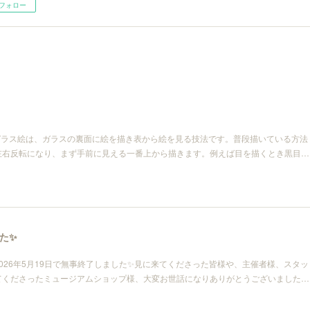
フォロー
ガラス絵は、ガラスの裏面に絵を描き表から絵を見る技法です。普段描いている方法
左右反転になり、まず手前に見える一番上から描きます。例えば目を描くとき黒目…
た✨
026年5月19日で無事終了しました✨見に来てくださった皆様や、主催者様、スタッ
てくださったミュージアムショップ様、大変お世話になりありがとうございました…