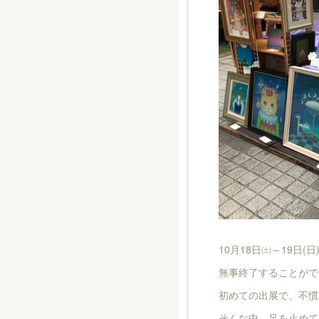
10月18日㈯～19日
無事終了することがで
初めての出展で、不慣
そんな中、足を止めて