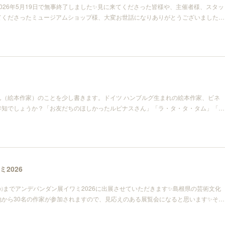
026年5月19日で無事終了しました✨見に来てくださった皆様や、主催者様、スタッ
てくださったミュージアムショップ様、大変お世話になりありがとうございました…
ん（絵本作家）のことを少し書きます。ドイツ ハンブルグ生まれの絵本作家、ビネ
存知でしょうか？「お友だちのほしかったルピナスさん」「ラ・タ・タ・タム」「…
2026
9日㈫までアンデパンダン展イワミ2026に出展させていただきます✨島根県の芸術文化
地から30名の作家が参加されますので、見応えのある展覧会になると思います✨そ…