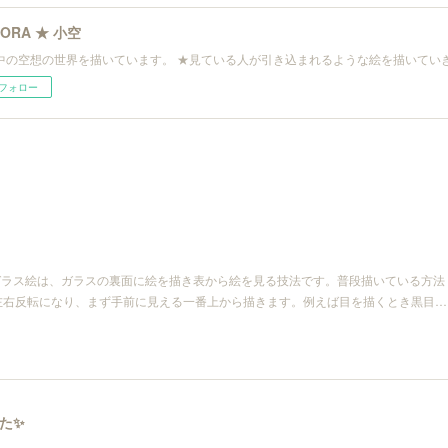
SORA ★ 小空
中の空想の世界を描いています。 ★見ている人が引き込まれるような絵を描いてい
フォロー
ガラス絵は、ガラスの裏面に絵を描き表から絵を見る技法です。普段描いている方法
左右反転になり、まず手前に見える一番上から描きます。例えば目を描くとき黒目…
た✨