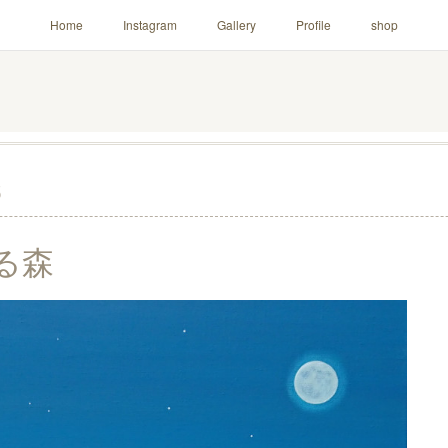
Home
Instagram
Gallery
Profile
shop
5
る森