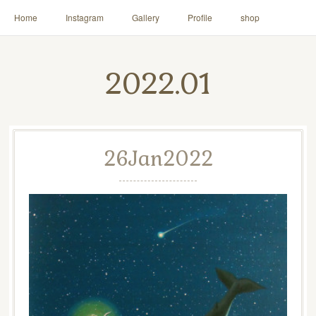
Home
Instagram
Gallery
Profile
shop
2022
.
01
26
Jan
2022