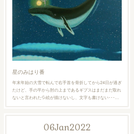
星のみはり番
年末年始の大雪で転んで右手首を骨折してから24日が過ぎ
たけど、手の平から肘の上まであるギプスはまだまだ取れ
ないと言われた💦絵が描けないし、文字も書けない･･･…
06
Jan
2022