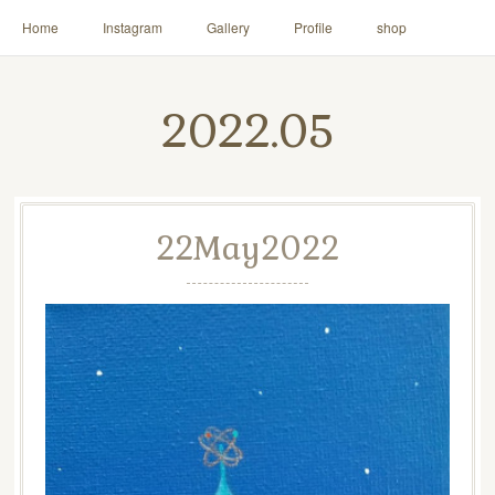
Home
Instagram
Gallery
Profile
shop
2022
.
05
22
May
2022